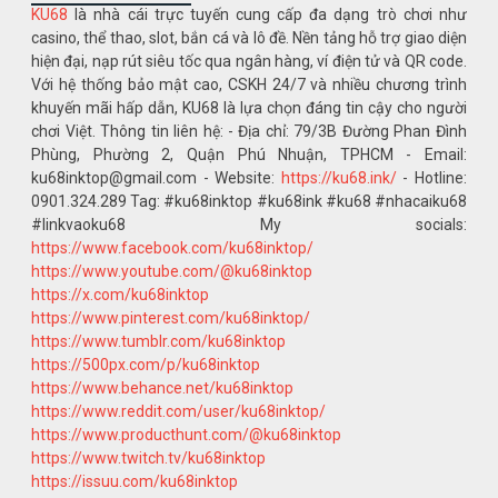
KU68
là nhà cái trực tuyến cung cấp đa dạng trò chơi như
casino, thể thao, slot, bắn cá và lô đề. Nền tảng hỗ trợ giao diện
hiện đại, nạp rút siêu tốc qua ngân hàng, ví điện tử và QR code.
Với hệ thống bảo mật cao, CSKH 24/7 và nhiều chương trình
khuyến mãi hấp dẫn, KU68 là lựa chọn đáng tin cậy cho người
chơi Việt. Thông tin liên hệ: - Địa chỉ: 79/3B Đường Phan Đình
Phùng, Phường 2, Quận Phú Nhuận, TPHCM - Email:
ku68inktop@gmail.com - Website:
https://ku68.ink/
- Hotline:
0901.324.289 Tag: #ku68inktop #ku68ink #ku68 #nhacaiku68
#linkvaoku68 My socials:
https://www.facebook.com/ku68inktop/
https://www.youtube.com/@ku68inktop
https://x.com/ku68inktop
https://www.pinterest.com/ku68inktop/
https://www.tumblr.com/ku68inktop
https://500px.com/p/ku68inktop
https://www.behance.net/ku68inktop
https://www.reddit.com/user/ku68inktop/
https://www.producthunt.com/@ku68inktop
https://www.twitch.tv/ku68inktop
https://issuu.com/ku68inktop