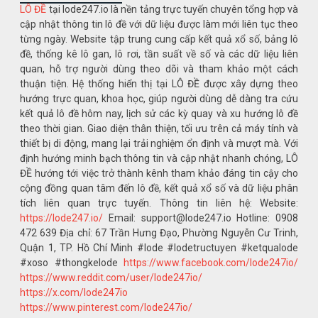
LÔ ĐỀ
tại lode247.io là nền tảng trực tuyến chuyên tổng hợp và
cập nhật thông tin lô đề với dữ liệu được làm mới liên tục theo
từng ngày. Website tập trung cung cấp kết quả xổ số, bảng lô
đề, thống kê lô gan, lô rơi, tần suất về số và các dữ liệu liên
quan, hỗ trợ người dùng theo dõi và tham khảo một cách
thuận tiện. Hệ thống hiển thị tại LÔ ĐỀ được xây dựng theo
hướng trực quan, khoa học, giúp người dùng dễ dàng tra cứu
kết quả lô đề hôm nay, lịch sử các kỳ quay và xu hướng lô đề
theo thời gian. Giao diện thân thiện, tối ưu trên cả máy tính và
thiết bị di động, mang lại trải nghiệm ổn định và mượt mà. Với
định hướng minh bạch thông tin và cập nhật nhanh chóng, LÔ
ĐỀ hướng tới việc trở thành kênh tham khảo đáng tin cậy cho
cộng đồng quan tâm đến lô đề, kết quả xổ số và dữ liệu phân
tích liên quan trực tuyến. Thông tin liên hệ: Website:
https://lode247.io/
Email: support@lode247.io Hotline: 0908
472 639 Địa chỉ: 67 Trần Hưng Đạo, Phường Nguyễn Cư Trinh,
Quận 1, TP. Hồ Chí Minh #lode #lodetructuyen #ketqualode
#xoso #thongkelode
https://www.facebook.com/lode247io/
https://www.reddit.com/user/lode247io/
https://x.com/lode247io
https://www.pinterest.com/lode247io/