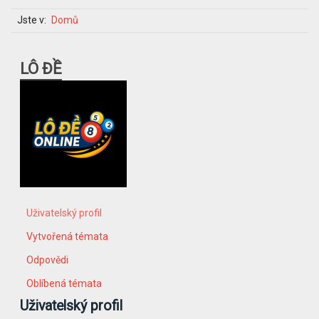
Jste v:
Domů
LÔ ĐỀ
Uživatelský profil
Vytvořená témata
Odpovědi
Oblíbená témata
Uživatelský profil