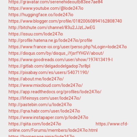
https://gravatar.com/serenehideoutb83ee7ae84
https://www.youtube.com/@lode247io
https://huggingface.co/lode247io
https://www.blogger.com/profile/01820060894162808740
http://bitchute.com/channel/83u2JJzLJwEG
https://issuu.com/lode247io
http://profile.hatena.ne.jp/lode247io/profile
https://www.france-ioi.org/user/perso.php?sLogin=lode247io
https://disqus.com/by/disqus_iYjsrfYHGV/about/
https://www.goodreads.com/user/show/197413419-l
https://gitlab.com/delgadodelgadop7sr8pl
https://pixabay.com/es/users/54071190/
https://about.me/lode247io/
https://www.mixcloud.com/lode247io/
https://app.readthedocs.org/profiles/lode247io/
https://lifeinsys.com/user/lode247io/
http://pastebin.com/u/lode247io
https://qna.habr.com/user/lode247io
https://www.instapaper.com/p/lode247io
https://qiita.com/lode247io
https://www.cfd-
online.com/Forums/members/lode247io.html
https://homepage.ninja/lode247io