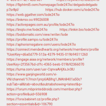
https://fliphtml5.com/homepage/lode247io/delgadodelgado
p7sr8pl/
https://hub.docker.com/u/lode247io
https://web.ggather.com/lode247io
https://linkmix.co/49026008
https://activepages.com.au/profile/lode247io
https://linqto.me/lode247io
https://linkin.bio/lode247io
https://boldomatic.com/view/writer/lode
https://profile.sampo.ru/lode247io
https://aphorismsgalore.com/users/lode247io
https://connect.mendedhearts.org/network/members/profile
?UserKey=d6a0d779-513a-4379-9435-019b94511260
https://engage.aiaa.org/network/members/profile?
UserKey=2f35676d-cffc-4365-beeb-019b92366070
https://luma.com/user/usr-CqnvaAHjXsJv3IU
https://www.ganjingworld.com/vi-
VN/channel/1i7mcn1jnrp6ABIhg1JNAh8401a50c?
subTab=all&tab=about&subtabshowing=latest&q=
https://forum.mbprinteddroids.com/member.php?
action=profile&uid=556908
https://fora.babinet.cz/profile.php?
section=essentials&id=106790