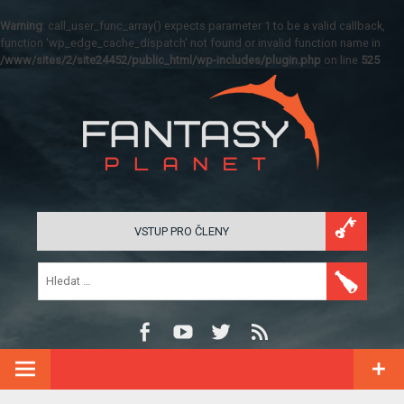
Warning
: call_user_func_array() expects parameter 1 to be a valid callback,
function 'wp_edge_cache_dispatch' not found or invalid function name in
/www/sites/2/site24452/public_html/wp-includes/plugin.php
on line
525
VSTUP PRO ČLENY