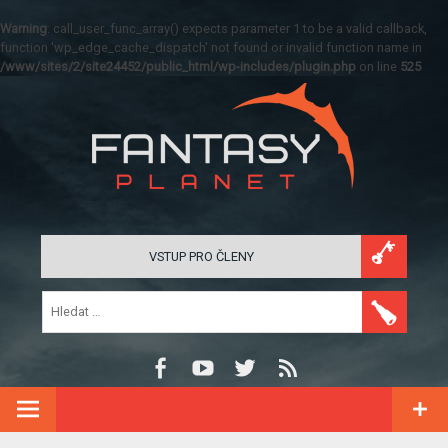
Warning
: call_user_func_array() expects parameter 1 to be a valid callback,
function 'wp_edge_cache_dispatch' not found or invalid function name in
/www/sites/2/site24452/public_html/wp-includes/plugin.php
on line
525
VSTUP PRO ČLENY