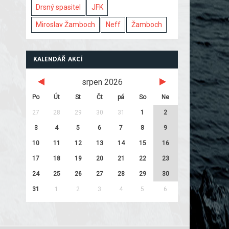
Drsný spasitel
JFK
Miroslav Žamboch
Neff
Žamboch
KALENDÁŘ AKCÍ
srpen 2026
Po
Út
St
Čt
pá
So
Ne
27
28
29
30
31
1
2
3
4
5
6
7
8
9
10
11
12
13
14
15
16
17
18
19
20
21
22
23
24
25
26
27
28
29
30
31
1
2
3
4
5
6