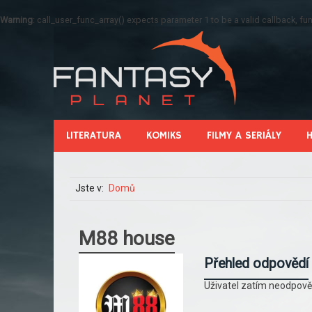
Warning
: call_user_func_array() expects parameter 1 to be a valid callback, 
LITERATURA
KOMIKS
FILMY A SERIÁLY
Jste v:
Domů
M88 house
Přehled odpovědí
Uživatel zatím neodpově