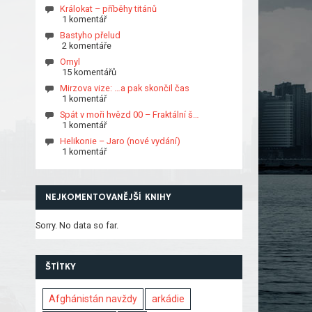
Králokat – příběhy titánů
1 komentář
Bastyho přelud
2 komentáře
Omyl
15 komentářů
Mirzova vize: …a pak skončil čas
1 komentář
Spát v moři hvězd 00 – Fraktální š…
1 komentář
Helikonie – Jaro (nové vydání)
1 komentář
NEJKOMENTOVANĚJŠÍ KNIHY
Sorry. No data so far.
ŠTÍTKY
Afghánistán navždy
arkádie