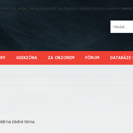
function 'wp_edge_cache_dispatch' not found or invalid function name in
/www/s
HRY
GEEKZÓNA
ZA OBZOREM
FÓRUM
DATABÁZE 
děl na žádné téma.