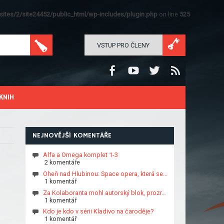
ites/2/site24452/public_html/wp-includes/plugin.php
on line
525
VSTUP PRO ČLENY
KNIH
NEJNOVĚJŠÍ KOMENTÁŘE
Alfa a Omega komplet 1-3
2 komentáře
Oheň nad Hlubinou: Space opera, která se…
1 komentář
Za Kolaboranta mohl autorský blok, prozr…
1 komentář
Kdo je kdo v sérii Kladivo na čaroděje?
1 komentář