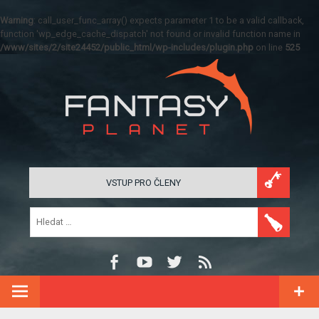
Warning
: call_user_func_array() expects parameter 1 to be a valid callback,
function 'wp_edge_cache_dispatch' not found or invalid function name in
/www/sites/2/site24452/public_html/wp-includes/plugin.php
on line
525
VSTUP PRO ČLENY