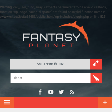
Warning
: call_user_func_array() expects parameter 1 to be a valid callback,
function 'wp_edge_cache_dispatch' not found or invalid function name in
/www/sites/2/site24452/public_html/wp-includes/plugin.php
on line
525
VSTUP PRO ČLENY