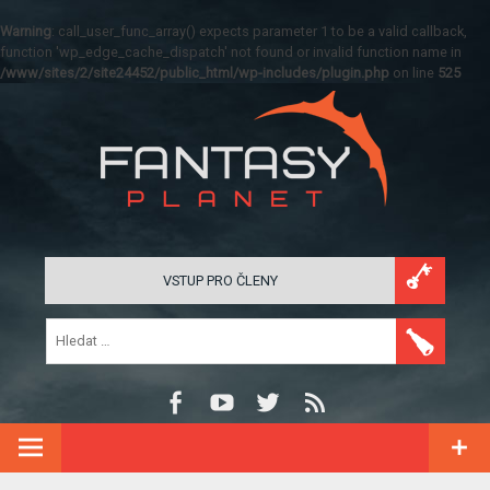
Warning
: call_user_func_array() expects parameter 1 to be a valid callback,
function 'wp_edge_cache_dispatch' not found or invalid function name in
/www/sites/2/site24452/public_html/wp-includes/plugin.php
on line
525
VSTUP PRO ČLENY