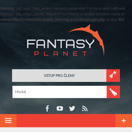
Warning
: call_user_func_array() expects parameter 1 to be a valid callback,
function 'wp_edge_cache_dispatch' not found or invalid function name in
/www/sites/2/site24452/public_html/wp-includes/plugin.php
on line
525
VSTUP PRO ČLENY