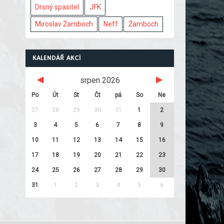
Drsný spasitel
JFK
Miroslav Žamboch
Neff
Žamboch
KALENDÁŘ AKCÍ
srpen 2026
Po
Út
St
Čt
pá
So
Ne
27
28
29
30
31
1
2
3
4
5
6
7
8
9
10
11
12
13
14
15
16
17
18
19
20
21
22
23
24
25
26
27
28
29
30
31
1
2
3
4
5
6