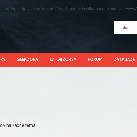
function 'wp_edge_cache_dispatch' not found or invalid function name in
/www/s
HRY
GEEKZÓNA
ZA OBZOREM
FÓRUM
DATABÁZE 
děl na žádné téma.