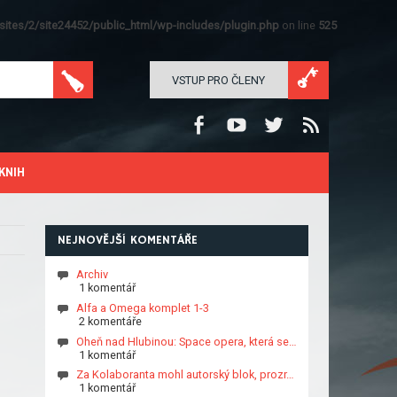
ites/2/site24452/public_html/wp-includes/plugin.php
on line
525
VSTUP PRO ČLENY
KNIH
NEJNOVĚJŠÍ KOMENTÁŘE
Archiv
1 komentář
Alfa a Omega komplet 1-3
2 komentáře
Oheň nad Hlubinou: Space opera, která se…
1 komentář
Za Kolaboranta mohl autorský blok, prozr…
1 komentář