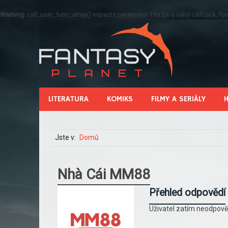
Warning
: call_user_func_array() expects parameter 1 to be a valid callback, 
LITERATURA
KOMIKS
FILMY A SERIÁLY
Jste v:
Domů
Nhà Cái MM88
Přehled odpovědí
Uživatel zatím neodpově