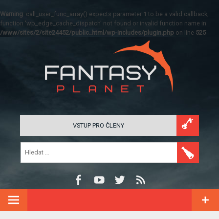
Warning
: call_user_func_array() expects parameter 1 to be a valid callback,
function 'wp_edge_cache_dispatch' not found or invalid function name in
/www/sites/2/site24452/public_html/wp-includes/plugin.php
on line
525
VSTUP PRO ČLENY