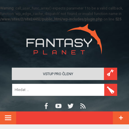
Warning
: call_user_func_array() expects parameter 1 to be a valid callback,
function 'wp_edge_cache_dispatch' not found or invalid function name in
/www/sites/2/site24452/public_html/wp-includes/plugin.php
on line
525
VSTUP PRO ČLENY