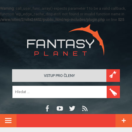
Warning
: call_user_func_array() expects parameter 1 to be a valid callback,
function 'wp_edge_cache_dispatch' not found or invalid function name in
/www/sites/2/site24452/public_html/wp-includes/plugin.php
on line
525
VSTUP PRO ČLENY