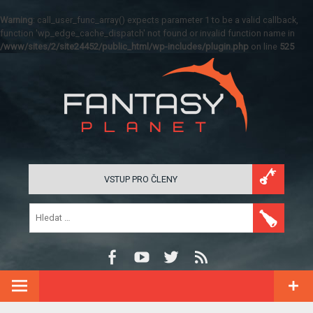
Warning
: call_user_func_array() expects parameter 1 to be a valid callback,
function 'wp_edge_cache_dispatch' not found or invalid function name in
/www/sites/2/site24452/public_html/wp-includes/plugin.php
on line
525
VSTUP PRO ČLENY