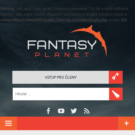
Warning
: call_user_func_array() expects parameter 1 to be a valid callback,
function 'wp_edge_cache_dispatch' not found or invalid function name in
/www/sites/2/site24452/public_html/wp-includes/plugin.php
on line
525
VSTUP PRO ČLENY