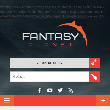
Warning
: call_user_func_array() expects parameter 1 to be a valid callback,
function 'wp_edge_cache_dispatch' not found or invalid function name in
/www/sites/2/site24452/public_html/wp-includes/plugin.php
on line
525
VSTUP PRO ČLENY