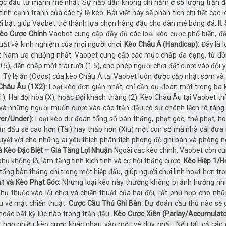
ợc đầu tư mạnh mẽ nhất. Sự hấp dẫn không chỉ nằm ở số lượng trận 
nh cạnh tranh của các tỷ lệ kèo. Bài viết này sẽ phân tích chi tiết các l
ổi bật giúp Vaobet trở thành lựa chọn hàng đầu cho dân mê bóng đá.
II.
Kèo Cược Chính
Vaobet cung cấp đầy đủ các loại kèo cược phổ biến, 
huật và kinh nghiệm của mọi người chơi:
Kèo Châu Á (Handicap):
Đây là l
ệt Nam ưa chuộng nhất. Vaobet cung cấp các mức chấp đa dạng, từ đ
0.5), đến chấp một trái rưỡi (1.5), cho phép người chơi đặt cược vào đội 
p. Tỷ lệ ăn (Odds) của kèo Châu Á tại Vaobet luôn được cập nhật sớm và
Châu Âu (1X2):
Loại kèo đơn giản nhất, chỉ cần dự đoán một trong ba 
1), Hai đội hòa (X), hoặc Đội khách thắng (2). Kèo Châu Âu tại Vaobet th
và những người muốn cược vào các trận đấu có sự chênh lệch rõ ràng
ver/Under):
Loại kèo dự đoán tổng số bàn thắng, phạt góc, thẻ phạt, h
ận đấu sẽ cao hơn (Tài) hay thấp hơn (Xỉu) một con số mà nhà cái đưa 
tuyệt vời cho những ai yêu thích phân tích phong độ ghi bàn và phòng 
và Kèo Đặc Biệt – Gia Tăng Lợi Nhuận
Ngoài các kèo chính, Vaobet còn c
ụ khổng lồ, làm tăng tính kịch tính và cơ hội thắng cược:
Kèo Hiệp 1/H
ổng bàn thắng chỉ trong một hiệp đấu, giúp người chơi linh hoạt hơn tr
t và Kèo Phạt Góc:
Những loại kèo này thường không bị ảnh hưởng nh
phụ thuộc vào lối chơi và chiến thuật của hai đội, rất phù hợp cho nh
u về mặt chiến thuật.
Cược Cầu Thủ Ghi Bàn:
Dự đoán cầu thủ nào sẽ 
hoặc bất kỳ lúc nào trong trận đấu.
Kèo Cược Xiên (Parlay/Accumulato
t hợp nhiều kèo cược khác nhau vào một vé duy nhất. Nếu tất cả các