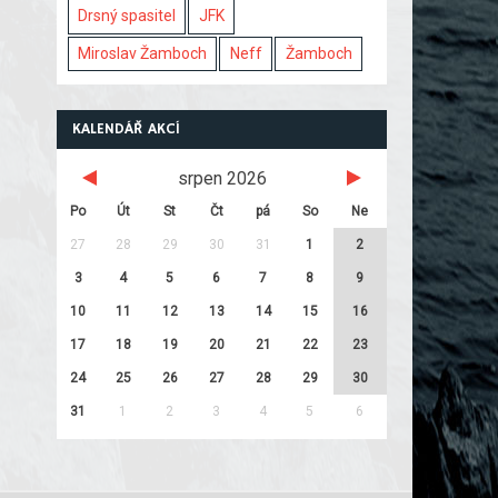
Drsný spasitel
JFK
Miroslav Žamboch
Neff
Žamboch
KALENDÁŘ AKCÍ
srpen 2026
Po
Út
St
Čt
pá
So
Ne
27
28
29
30
31
1
2
3
4
5
6
7
8
9
10
11
12
13
14
15
16
17
18
19
20
21
22
23
24
25
26
27
28
29
30
31
1
2
3
4
5
6