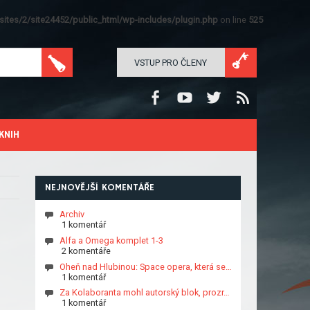
ites/2/site24452/public_html/wp-includes/plugin.php
on line
525
VSTUP PRO ČLENY
KNIH
NEJNOVĚJŠÍ KOMENTÁŘE
Archiv
1 komentář
Alfa a Omega komplet 1-3
2 komentáře
Oheň nad Hlubinou: Space opera, která se…
1 komentář
Za Kolaboranta mohl autorský blok, prozr…
1 komentář