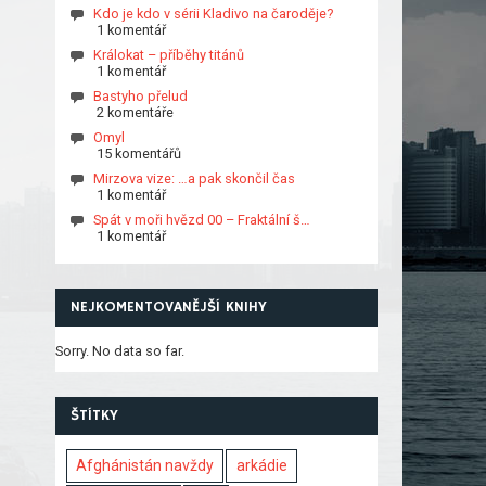
Kdo je kdo v sérii Kladivo na čaroděje?
1 komentář
Králokat – příběhy titánů
1 komentář
Bastyho přelud
2 komentáře
Omyl
15 komentářů
Mirzova vize: …a pak skončil čas
1 komentář
Spát v moři hvězd 00 – Fraktální š…
1 komentář
NEJKOMENTOVANĚJŠÍ KNIHY
Sorry. No data so far.
ŠTÍTKY
Afghánistán navždy
arkádie