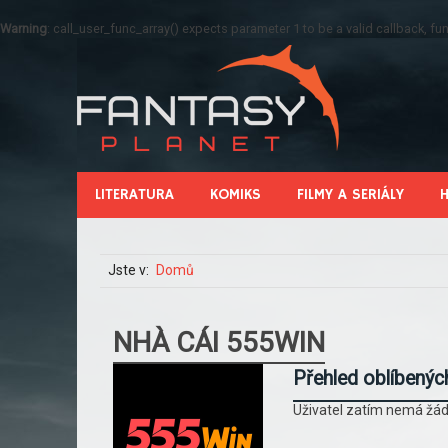
Warning
: call_user_func_array() expects parameter 1 to be a valid callback, 
LITERATURA
KOMIKS
FILMY A SERIÁLY
Jste v:
Domů
NHÀ CÁI 555WIN
Přehled oblíbenýc
Uživatel zatím nemá žád