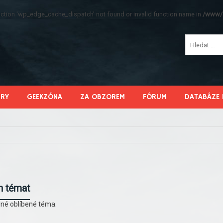
function 'wp_edge_cache_dispatch' not found or invalid function name in
/www/s
HRY
GEEKZÓNA
ZA OBZOREM
FÓRUM
DATABÁZE 
h témat
né oblíbené téma.