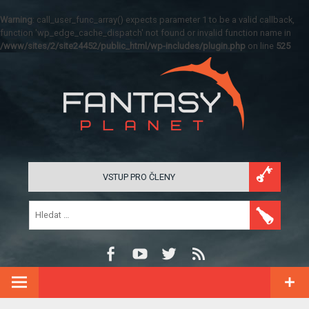
Warning
: call_user_func_array() expects parameter 1 to be a valid callback,
function 'wp_edge_cache_dispatch' not found or invalid function name in
/www/sites/2/site24452/public_html/wp-includes/plugin.php
on line
525
VSTUP PRO ČLENY