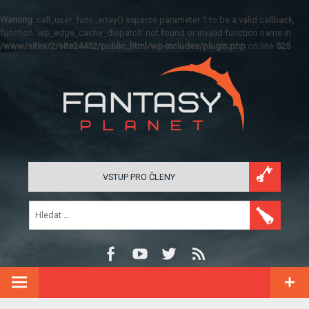
Warning
: call_user_func_array() expects parameter 1 to be a valid callback,
function 'wp_edge_cache_dispatch' not found or invalid function name in
/www/sites/2/site24452/public_html/wp-includes/plugin.php
on line
525
VSTUP PRO ČLENY