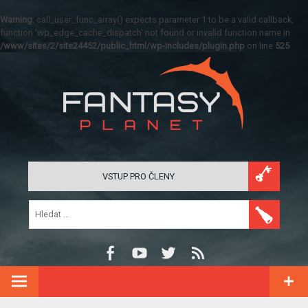
Warning
: call_user_func_array() expects parameter 1 to be a valid callback,
function 'wp_edge_cache_dispatch' not found or invalid function name in
/www/sites/2/site24452/public_html/wp-includes/plugin.php
on line
525
VSTUP PRO ČLENY