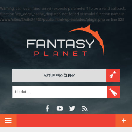
Warning
: call_user_func_array() expects parameter 1 to be a valid callback,
function 'wp_edge_cache_dispatch' not found or invalid function name in
/www/sites/2/site24452/public_html/wp-includes/plugin.php
on line
525
VSTUP PRO ČLENY