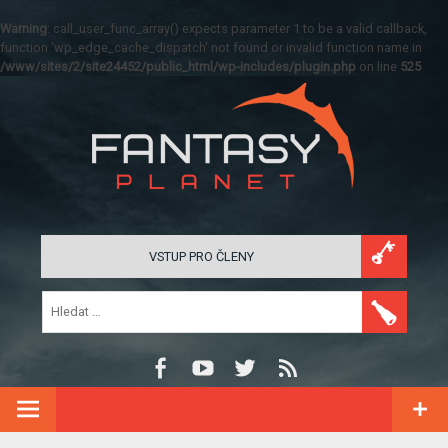
Warning
: call_user_func_array() expects parameter 1 to be a valid callback,
function 'wp_edge_cache_dispatch' not found or invalid function name in
/www/sites/2/site24452/public_html/wp-includes/plugin.php
on line
525
VSTUP PRO ČLENY