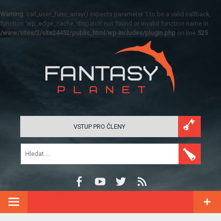
Warning
: call_user_func_array() expects parameter 1 to be a valid callback,
function 'wp_edge_cache_dispatch' not found or invalid function name in
/www/sites/2/site24452/public_html/wp-includes/plugin.php
on line
525
VSTUP PRO ČLENY