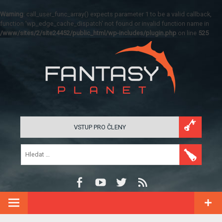
Warning
: call_user_func_array() expects parameter 1 to be a valid callback,
function 'wp_edge_cache_dispatch' not found or invalid function name in
/www/sites/2/site24452/public_html/wp-includes/plugin.php
on line
525
VSTUP PRO ČLENY