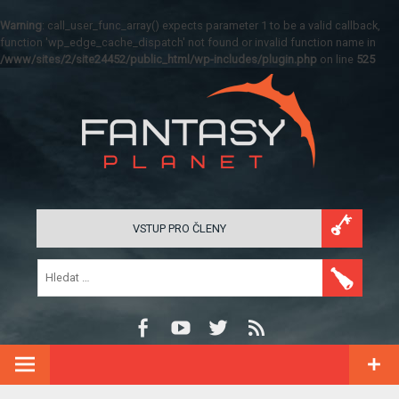
Warning
: call_user_func_array() expects parameter 1 to be a valid callback,
function 'wp_edge_cache_dispatch' not found or invalid function name in
/www/sites/2/site24452/public_html/wp-includes/plugin.php
on line
525
VSTUP PRO ČLENY