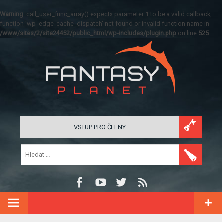
Warning
: call_user_func_array() expects parameter 1 to be a valid callback,
function 'wp_edge_cache_dispatch' not found or invalid function name in
/www/sites/2/site24452/public_html/wp-includes/plugin.php
on line
525
VSTUP PRO ČLENY