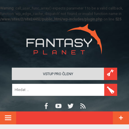
Warning
: call_user_func_array() expects parameter 1 to be a valid callback,
function 'wp_edge_cache_dispatch' not found or invalid function name in
/www/sites/2/site24452/public_html/wp-includes/plugin.php
on line
525
VSTUP PRO ČLENY