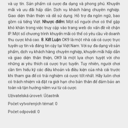
và uy tín. Sản phẩm cá cược đa dạng và phong phú. Khuyến
mãi và ưu đãi hấp dẫn. Dịch vụ khách hàng chuyên nghiệp.
Giao diện thân thiện và dễ sử dụng. Hỗ trợ đa ngôn ngữ, bao
gồm cả tiếng Việt.
Nhược điểm:
Một số người chơi có thể gặp
khó khăn trong việc truy cập vào trang web do vấn đề về chặn
IP. Một số chương trình khuyến mãi có thể có yêu cầu về doanh
thu cược khá cao.
8. Kết Luận
OK9 là một nhà cái cá cược trực
tuyến uy tín và đáng tin cậy tại Việt Nam. Với sự đa dạng về sản
phẩm, dịch vụ khách hàng chuyên nghiệp, khuyến mãi hấp dẫn
và giao diện thân thiện, OK9 là một lựa chọn tuyệt vời cho
những ai yêu thích cá cược trực tuyến. Tuy nhiên, người chơi
cần tìm hiểu kỹ các điều khoản và điều kiện của nhà cái trước
khi tham gia để có trải nghiệm cá cược tốt nhất. Hãy luôn chơi
có trách nhiệm và đặt ra giới hạn cho bản thân để đảm bảo an
toàn và tận hưởng niềm vui từ cá cược.
Uživatelská úroveň: Účastník
Počet vytvořených témat: 0
Počet odpovědí: 0