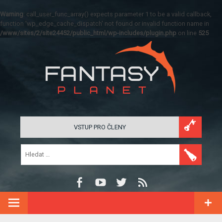
Warning
: call_user_func_array() expects parameter 1 to be a valid callback,
function 'wp_edge_cache_dispatch' not found or invalid function name in
/www/sites/2/site24452/public_html/wp-includes/plugin.php
on line
525
VSTUP PRO ČLENY