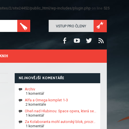
ites/2/site24452/public_html/wp-includes/plugin.php
on line
525
VSTUP PRO ČLENY
KNIH
NEJNOVĚJŠÍ KOMENTÁŘE
Archiv
1 komentář
Alfa a Omega komplet 1-3
2 komentáře
Oheň nad Hlubinou: Space opera, která se…
1 komentář
Za Kolaboranta mohl autorský blok, prozr…
1 komentář