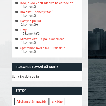
Kdo je kdo v sérii Kladivo na čaroděje?
1 komentář
Králokat – příběhy titánů
1 komentář
Bastyho přelud
2 komentáře
Omyl
15 komentářů
Mirzova vize: …a pak skončil čas
1 komentář
Spát v moři hvězd 00 – Fraktální š…
1 komentář
NEJKOMENTOVANĚJŠÍ KNIHY
Sorry. No data so far.
ŠTÍTKY
Afghánistán navždy
arkádie