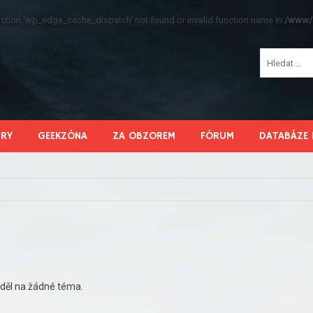
function 'wp_edge_cache_dispatch' not found or invalid function name in
/www/s
HRY
GEEKZÓNA
ZA OBZOREM
FÓRUM
DATABÁZE 
děl na žádné téma.