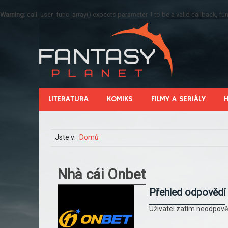
Warning
: call_user_func_array() expects parameter 1 to be a valid callback, 
LITERATURA
KOMIKS
FILMY A SERIÁLY
Jste v:
Domů
Nhà cái Onbet
Přehled odpovědí
Uživatel zatím neodpově