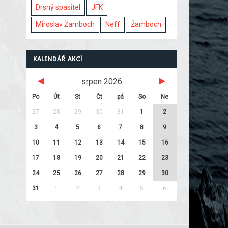
Drsný spasitel
JFK
Miroslav Žamboch
Neff
Žamboch
KALENDÁŘ AKCÍ
srpen 2026
Po
Út
St
Čt
pá
So
Ne
27
28
29
30
31
1
2
3
4
5
6
7
8
9
10
11
12
13
14
15
16
17
18
19
20
21
22
23
24
25
26
27
28
29
30
31
1
2
3
4
5
6