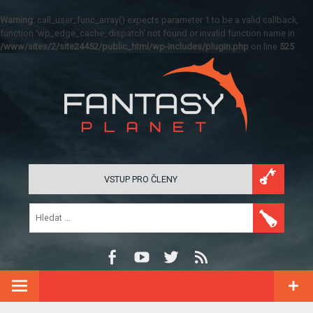
Warning
: call_user_func_array() expects parameter 1 to be a valid callback,
function 'wp_edge_cache_dispatch' not found or invalid function name in
/www/sites/2/site24452/public_html/wp-includes/plugin.php
on line
525
VSTUP PRO ČLENY