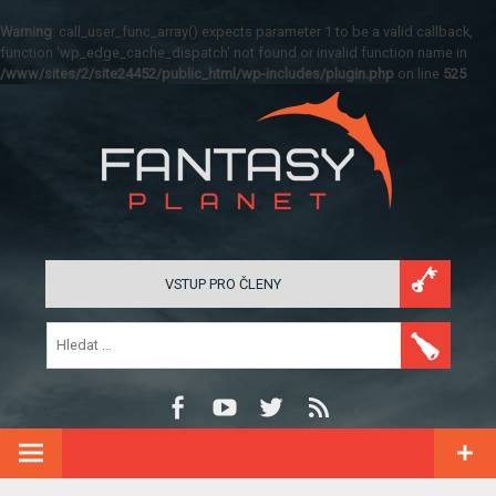
Warning
: call_user_func_array() expects parameter 1 to be a valid callback,
function 'wp_edge_cache_dispatch' not found or invalid function name in
/www/sites/2/site24452/public_html/wp-includes/plugin.php
on line
525
VSTUP PRO ČLENY