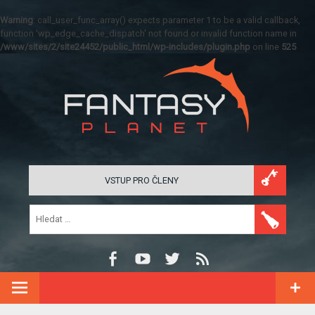
Warning
: call_user_func_array() expects parameter 1 to be a valid callback,
function 'wp_edge_cache_dispatch' not found or invalid function name in
/www/sites/2/site24452/public_html/wp-includes/plugin.php
on line
525
VSTUP PRO ČLENY