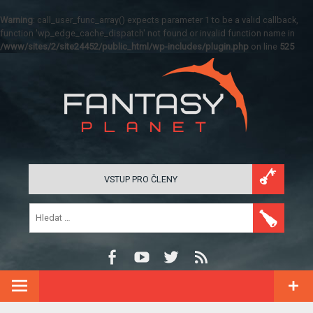
Warning
: call_user_func_array() expects parameter 1 to be a valid callback,
function 'wp_edge_cache_dispatch' not found or invalid function name in
/www/sites/2/site24452/public_html/wp-includes/plugin.php
on line
525
VSTUP PRO ČLENY