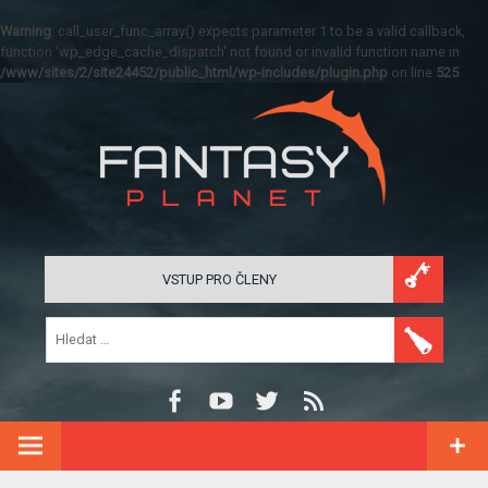
Warning
: call_user_func_array() expects parameter 1 to be a valid callback,
function 'wp_edge_cache_dispatch' not found or invalid function name in
/www/sites/2/site24452/public_html/wp-includes/plugin.php
on line
525
VSTUP PRO ČLENY