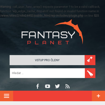
Warning
: call_user_func_array() expects parameter 1 to be a valid callback,
function 'wp_edge_cache_dispatch' not found or invalid function name in
/www/sites/2/site24452/public_html/wp-includes/plugin.php
on line
525
VSTUP PRO ČLENY