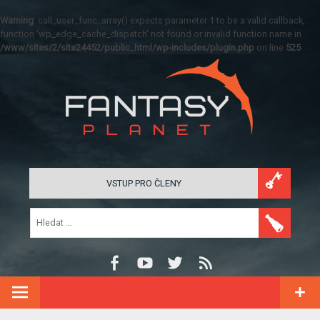
Warning
: call_user_func_array() expects parameter 1 to be a valid callback,
function 'wp_edge_cache_dispatch' not found or invalid function name in
/www/sites/2/site24452/public_html/wp-includes/plugin.php
on line
525
VSTUP PRO ČLENY