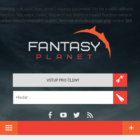
Warning
: call_user_func_array() expects parameter 1 to be a valid callback,
function 'wp_edge_cache_dispatch' not found or invalid function name in
/www/sites/2/site24452/public_html/wp-includes/plugin.php
on line
525
VSTUP PRO ČLENY