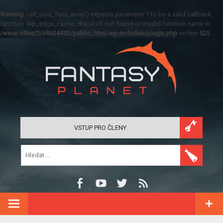
Warning
: call_user_func_array() expects parameter 1 to be a valid callback,
function 'wp_edge_cache_dispatch' not found or invalid function name in
/www/sites/2/site24452/public_html/wp-includes/plugin.php
on line
525
VSTUP PRO ČLENY