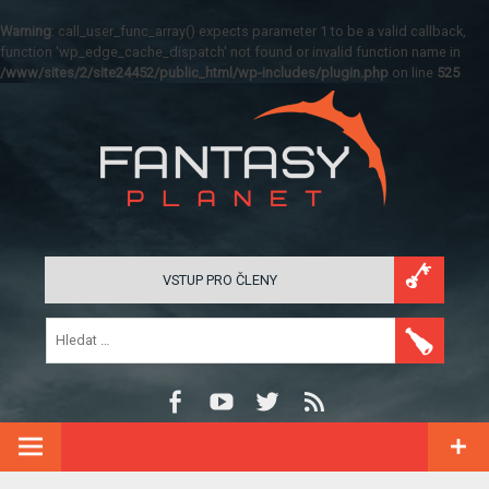
Warning
: call_user_func_array() expects parameter 1 to be a valid callback,
function 'wp_edge_cache_dispatch' not found or invalid function name in
/www/sites/2/site24452/public_html/wp-includes/plugin.php
on line
525
VSTUP PRO ČLENY