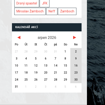
Drsný spasitel
JFK
Miroslav Žamboch
Neff
Žamboch
KALENDÁŘ AKCÍ
srpen 2026
Po
Út
St
Čt
pá
So
Ne
27
28
29
30
31
1
2
3
4
5
6
7
8
9
10
11
12
13
14
15
16
17
18
19
20
21
22
23
24
25
26
27
28
29
30
31
1
2
3
4
5
6