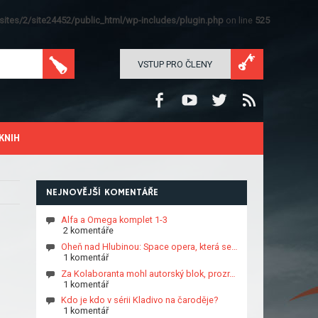
ites/2/site24452/public_html/wp-includes/plugin.php
on line
525
VSTUP PRO ČLENY
KNIH
NEJNOVĚJŠÍ KOMENTÁŘE
Alfa a Omega komplet 1-3
2 komentáře
Oheň nad Hlubinou: Space opera, která se…
1 komentář
Za Kolaboranta mohl autorský blok, prozr…
1 komentář
Kdo je kdo v sérii Kladivo na čaroděje?
1 komentář