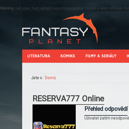
Warning
: call_user_func_array() expects parameter 1 to be a valid callback, 
LITERATURA
KOMIKS
FILMY A SERIÁLY
Jste v:
Domů
RESERVA777 Online
Přehled odpovědí
Uživatel zatím neodpově