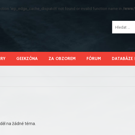
function 'wp_edge_cache_dispatch' not found or invalid function name in
/www/s
HRY
GEEKZÓNA
ZA OBZOREM
FÓRUM
DATABÁZE 
děl na žádné téma.