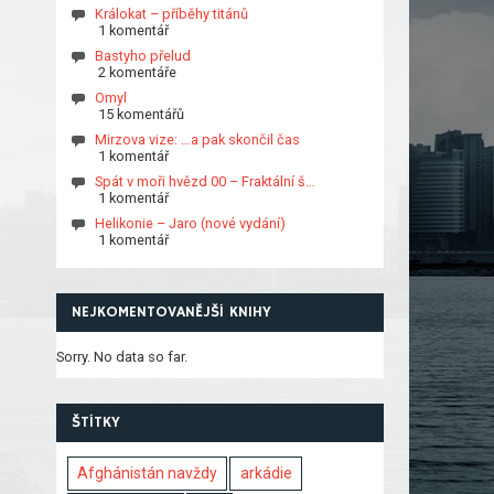
Králokat – příběhy titánů
1 komentář
Bastyho přelud
2 komentáře
Omyl
15 komentářů
Mirzova vize: …a pak skončil čas
1 komentář
Spát v moři hvězd 00 – Fraktální š…
1 komentář
Helikonie – Jaro (nové vydání)
1 komentář
NEJKOMENTOVANĚJŠÍ KNIHY
Sorry. No data so far.
ŠTÍTKY
Afghánistán navždy
arkádie