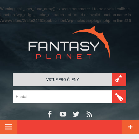
Warning
: call_user_func_array() expects parameter 1 to be a valid callback,
function 'wp_edge_cache_dispatch' not found or invalid function name in
/www/sites/2/site24452/public_html/wp-includes/plugin.php
on line
525
VSTUP PRO ČLENY