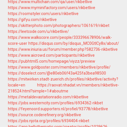
https://www.multichain.com/qa/user/rikbetlive
https://www.myminifactory.com/users/rikbetlive
https://roomstyler.com/users/rikbetlive
https://gifyu.com/rikbetlive
https://skitterphoto.com/photographers/1061619/rikbet
https://leetcode.com/u/rikbetlive/
https://www.walkscore.com/people/333396678906/walk-
score-user
https://disqus.com/by/disqus_MC0GtlCy8x/about/
https://www.iniuria.us/forum/member.php?582736-rikbetlive
https://www.aicrowd.com/participants/rikbetlive
https://pubhtml5.com/homepage/viyzz/preview
https://www.goldposter.com/members/rikbetlive/profile/
https://doselect.com/@e80eb06f43a425fa3bea98500
https://mitwirken.stadt-zuerich.ch/profiles/rikbetlive/activity?
locale=en
https://raovat.nhadat.vn/members/rikbetlive-
218524.html?simple=1#aboutme
https://metaldevastationradio.com/rikbetlive
https://jobs.westerncity.com/profiles/6934362-rikbet
https://feyenoord.supporters.nl/profiel/93778/rikbetlive
https://source.coderefinery.org/rikbetlive
https://jobs.njota.org/profiles/6934404-rikbet
https://app.hellothematic.com/creator/profile/1029626