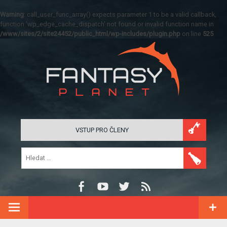
Warning
: call_user_func_array() expects parameter 1 to be a valid callback,
function 'wp_edge_cache_dispatch' not found or invalid function name in
/www/sites/2/site24452/public_html/wp-includes/plugin.php
on line
525
VSTUP PRO ČLENY