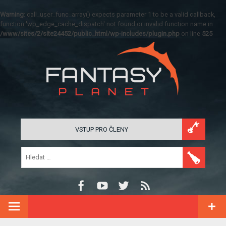
Warning
: call_user_func_array() expects parameter 1 to be a valid callback,
function 'wp_edge_cache_dispatch' not found or invalid function name in
/www/sites/2/site24452/public_html/wp-includes/plugin.php
on line
525
VSTUP PRO ČLENY