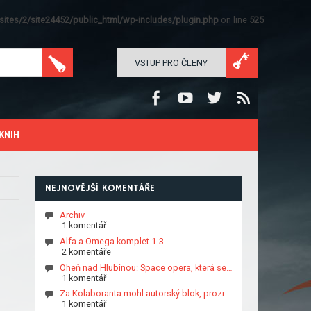
ites/2/site24452/public_html/wp-includes/plugin.php
on line
525
VSTUP PRO ČLENY
KNIH
NEJNOVĚJŠÍ KOMENTÁŘE
Archiv
1 komentář
Alfa a Omega komplet 1-3
2 komentáře
Oheň nad Hlubinou: Space opera, která se…
1 komentář
Za Kolaboranta mohl autorský blok, prozr…
1 komentář