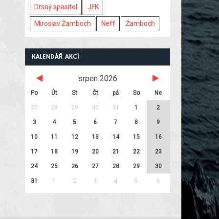
Drsný spasitel
JFK
Miroslav Žamboch
Neff
Žamboch
KALENDÁŘ AKCÍ
srpen 2026
Po
Út
St
Čt
pá
So
Ne
27
28
29
30
31
1
2
3
4
5
6
7
8
9
10
11
12
13
14
15
16
17
18
19
20
21
22
23
24
25
26
27
28
29
30
31
1
2
3
4
5
6