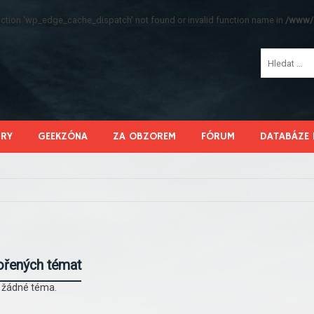
function 'wp_edge_cache_dispatch' not found or invalid function name in
/www/s
HRY
GEEKZÓNA
ZA OBZOREM
FÓRUM
DATABÁZE 
ořených témat
l žádné téma.