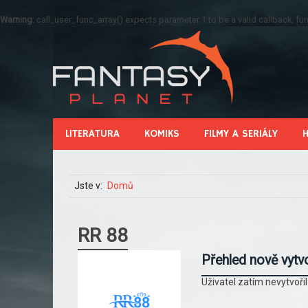
Warning
: call_user_func_array() expects parameter 1 to be a valid callback, 
LITERATURA
KOMIKS
FILMY A SERIÁLY
Jste v:
Domů
RR 88
Přehled nově vytv
Uživatel zatím nevytvoři