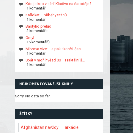
Kdo je kdo v sérii Kladivo na čaroděje?
1 komentář
Králokat – příběhy titánů
1 komentář
Bastyho přelud
2 komentáře
Omyl
15 komentářů
Mirzova vize: …a pak skončil čas
1 komentář
Spát v moři hvězd 00 – Fraktální š…
1 komentář
NEJKOMENTOVANĚJŠÍ KNIHY
Sorry. No data so far.
ŠTÍTKY
Afghánistán navždy
arkádie