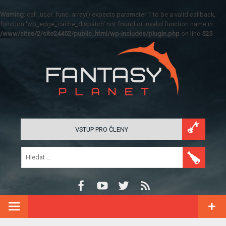
Warning
: call_user_func_array() expects parameter 1 to be a valid callback,
function 'wp_edge_cache_dispatch' not found or invalid function name in
/www/sites/2/site24452/public_html/wp-includes/plugin.php
on line
525
VSTUP PRO ČLENY