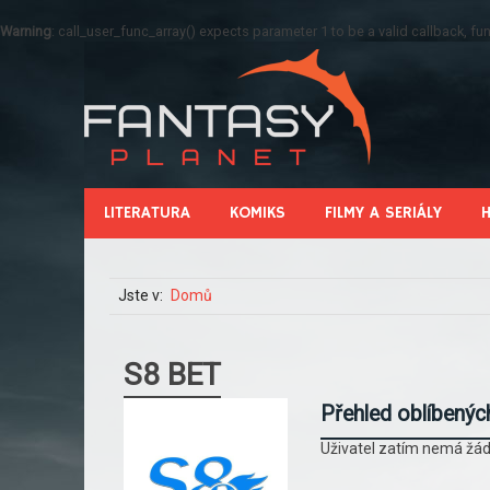
Warning
: call_user_func_array() expects parameter 1 to be a valid callback, 
LITERATURA
KOMIKS
FILMY A SERIÁLY
Jste v:
Domů
S8 BET
Přehled oblíbenýc
Uživatel zatím nemá žád