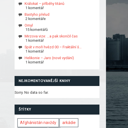
Králokat – příběhy titánů
1 komentář
Bastyho přelud
2 komentáře
Omyl
15 komentářů
Mirzova vize: …a pak skončil čas
1 komentář
Spát v moři hvězd 00 – Fraktální š…
1 komentář
Helikonie – Jaro (nové vydání)
1 komentář
NEJKOMENTOVANĚJŠÍ KNIHY
Sorry. No data so far.
ŠTÍTKY
Afghánistán navždy
arkádie