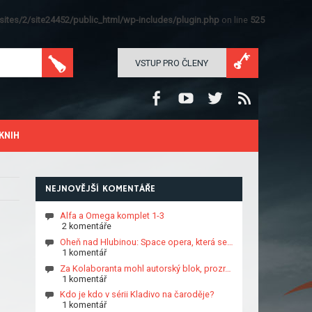
ites/2/site24452/public_html/wp-includes/plugin.php
on line
525
VSTUP PRO ČLENY
KNIH
NEJNOVĚJŠÍ KOMENTÁŘE
Alfa a Omega komplet 1-3
2 komentáře
Oheň nad Hlubinou: Space opera, která se…
1 komentář
Za Kolaboranta mohl autorský blok, prozr…
1 komentář
Kdo je kdo v sérii Kladivo na čaroděje?
1 komentář