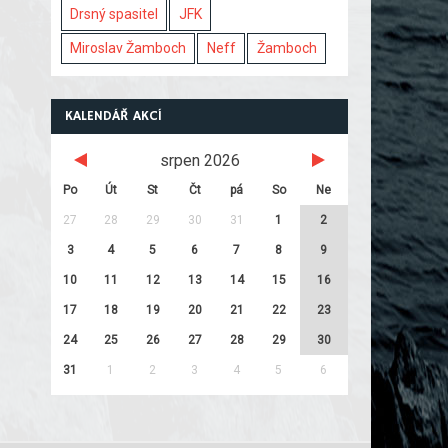
Drsný spasitel
JFK
Miroslav Žamboch
Neff
Žamboch
KALENDÁŘ AKCÍ
srpen 2026
Po
Út
St
Čt
pá
So
Ne
27
28
29
30
31
1
2
3
4
5
6
7
8
9
10
11
12
13
14
15
16
17
18
19
20
21
22
23
24
25
26
27
28
29
30
31
1
2
3
4
5
6