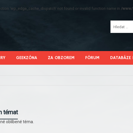
function 'wp_edge_cache_dispatch' not found or invalid function name in
/www/s
HRY
GEEKZÓNA
ZA OBZOREM
FÓRUM
DATABÁZE 
h témat
né oblíbené téma.